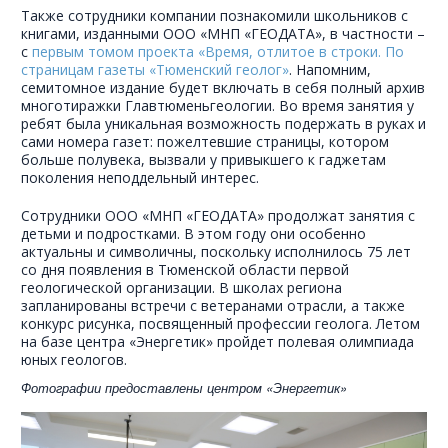
Также сотрудники компании познакомили школьников с
книгами, изданными ООО «МНП «ГЕОДАТА», в частности –
с
первым томом проекта «Время, отлитое в строки. По
страницам газеты «Тюменский геолог»
. Напомним,
семитомное издание будет включать в себя полный архив
многотиражки Главтюменьгеологии. Во время занятия у
ребят была уникальная возможность подержать в руках и
сами номера газет: пожелтевшие страницы, котором
больше полувека, вызвали у привыкшего к гаджетам
поколения неподдельный интерес.
Сотрудники ООО «МНП «ГЕОДАТА» продолжат занятия с
детьми и подростками. В этом году они особенно
актуальны и символичны, поскольку исполнилось 75 лет
со дня появления в Тюменской области первой
геологической организации. В школах региона
запланированы встречи с ветеранами отрасли, а также
конкурс рисунка, посвященный профессии геолога. Летом
на базе центра «Энергетик» пройдет полевая олимпиада
юных геологов.
Фотографии предоставлены центром «Энергетик»