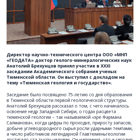
Директор научно-технического центра ООО «МНП
«ГЕОДАТА» доктор геолого-минералогических наук
Анатолий Брехунцов принял участие в XXXI
заседании Академического собрания ученых
Тюменской области. Он выступил с докладом на
тему «Тюменская геология и государство».
Заседание было посвящено 75-летию со дня образования
в Тюменской области первой геологической структуры.
Анатолий Брехунцов рассказал о том, с чего начиналось
освоение недр Западной Сибири, о годах расцвета
тюменской геологии – так называемой «эре Фармана
Салманова», когда цифры по проходке, приросту запасов,
добыче углеводородного сырья росли ударными темпами,
а число работников легендарной Главтюменьгеологии
достигало ста тысяч человек. Он напомнил, что и сегодня