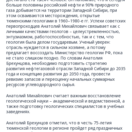
больше половины российский нефти и 90% природного
газа добывается на территории Западной Сибири, при
этом осваиваются месторождения, открытые
тюменскими геологами в 1960–1980-е гг. Успехи советских
первопроходцев Анатолий Михайлович связывает как с
личными качествами геологов – целеустремленностью,
энтузиазмом, работоспособностью, так и с тем, что
геология была делом государевым. Ученый уверен:
отрасль нуждается в сильном хозяине, а потому
предлагает воссоздать Министерство геологии РФ, пока
не стало слишком поздно. По словам Анатолия
Брехунцова, необходимо подготовить стратегию
развития нефтегазовой отрасли Западной Сибири до 2035
года и концепцию развития до 2050 года, провести
ревизию запасов и переоценку начальных суммарных
ресурсов углеводородного сырья.
Анатолий Михайлович считает важным восстановление
геологической науки – академической и ведомственной, а
также подготовку геологических специалистов в учебных
заведениях.
Анатолий Брехунцов отметил, что в честь 75-летия
тюменской геологии в регионе пройдет ряд праздничных