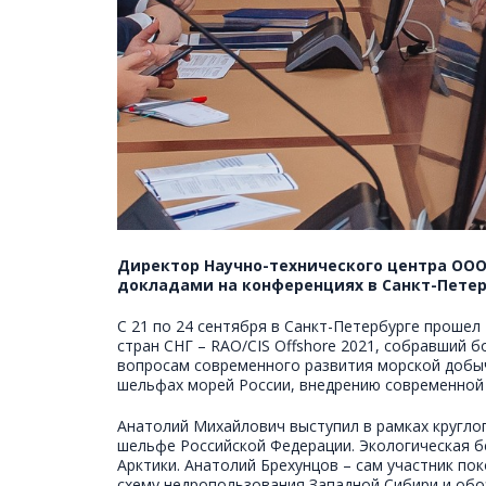
Директор Научно-технического центра ООО
докладами на конференциях в Санкт-Петерб
С 21 по 24 сентября в Санкт-Петербурге проше
стран СНГ – RAO/CIS Offshore 2021, собравший 
вопросам современного развития морской добыч
шельфах морей России, внедрению современной 
Анатолий Михайлович выступил в рамках кругло
шельфе Российской Федерации. Экологическая б
Арктики. Анатолий Брехунцов – сам участник по
схему недропользования Западной Сибири и обо