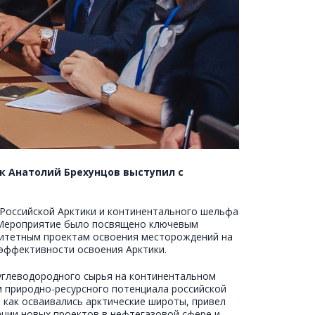
к Анатолий Брехунцов выступил с
 Российской Арктики и континентального шельфа
й. Мероприятие было посвящено ключевым
оритетным проектам освоения месторождений на
эффективности освоения Арктики.
углеводородного сырья на континентальном
м природно-ресурсного потенциала российской
 как осваивались арктические широты, привел
ации новых проектов в нефтегазовой сфере и