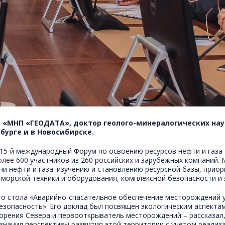
 «МНП «ГЕОДАТА», доктор геолого-минералогических нау
урге и в Новосибирске.
л 15-й международный Форум по освоению ресурсов нефти и газа
более 600 участников из 260 российских и зарубежных компани
и нефти и газа: изучению и становлению ресурсной базы, при
морской техники и оборудования, комплексной безопасности и 
го стола «Аварийно-спасательное обеспечение месторождений 
езопасность». Его доклад был посвящен экологическим аспекта
корения Севера и первооткрыватель месторождений – рассказал,
значил перспективы развития этой территории с учетом реализ