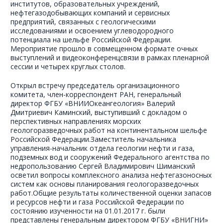
институтов, образовательных учреждений,
нефтегазодобывающих компаний и сервисных
предприятий, связанных с геологическими
исследованиями и освоением углеводородного
потенциала на шельфе Российской Федерации.
Мероприятие прошло в совмещенном формате очных
выступлений и видеоконференцсвязи в рамках пленарной
сессии и четырех круглых столов.
Открыл встречу председатель организационного
комитета, член-корреспондент РАН, генеральный
директор ФГБУ «ВНИИОкеангеология» Валерий
Дмитриевич Каминский, выступивший с докладом о
перспективных направлениях морских
геологоразведочных работ на континентальном шельфе
Российской Федерации.Заместитель начальника
управления-начальник отдела геологии нефти и газа,
подземных вод и сооружений Федерального агентства по
недропользованию Сергей Владимирович Шиманский
осветил вопросы комплексного анализа нефтегазоносных
систем как основы планирования геологоразведочных
работ.Общие результаты количественной оценки запасов
и ресурсов нефти и газа Российской Федерации по
состоянию изученности на 01.01.2017 г. были
представлены генеральным директором ФГБУ «ВНИГНИ»