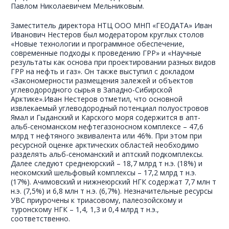
Павлом Николаевичем Мельниковым.
Заместитель директора НТЦ ООО МНП «ГЕОДАТА» Иван
Иванович Нестеров был модератором круглых столов
«Новые технологии и программное обеспечение,
современные подходы к проведению ГРР» и «Научные
результаты как основа при проектировании разных видов
ГРР на нефть и газ». Он также выступил с докладом
«Закономерности размещения залежей и объектов
углеводородного сырья в Западно-Сибирской
Арктике».Иван Нестеров отметил, что основной
извлекаемый углеводородный потенциал полуостровов
Ямал и Гыданский и Карского моря содержится в апт-
альб-сеноманском нефтегазоносном комплексе – 47,6
млрд т нефтяного эквивалента или 46%. При этом при
ресурсной оценке арктических областей необходимо
разделять альб-сеноманский и аптский подкомплексы.
Далее следуют среднеюрский – 18,7 млрд т н.э. (18%) и
неокомский шельфовый комплексы – 17,2 млрд т н.э.
(17%). Ачимовский и нижнеюрский НГК содержат 7,7 млн т
н.э. (7,5%) и 6,8 млн т н.э. (6,7%). Незначительные ресурсы
УВС приурочены к триасовому, палеозойскому и
туронскому НГК – 1,4, 1,3 и 0,4 млрд т н.э.,
соответственно.